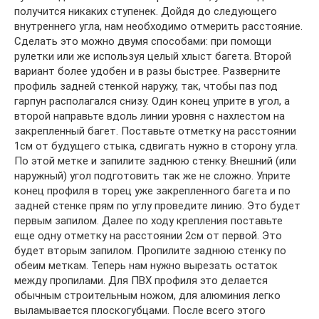
получится никаких ступенек. Дойдя до следующего
внутреннего угла, нам необходимо отмерить расстояние.
Сделать это можно двумя способами: при помощи
рулетки или же используя целый хлыст багета. Второй
вариант более удобен и в разы быстрее. Разверните
профиль задней стенкой наружу, так, чтобы паз под
гарпун располагался снизу. Один конец уприте в угол, а
второй направьте вдоль линии уровня с нахлестом на
закрепленный багет. Поставьте отметку на расстоянии
1см от будущего стыка, сдвигать нужно в сторону угла.
По этой метке и запилите заднюю стенку. Внешний (или
наружный) угол подготовить так же не сложно. Уприте
конец профиля в торец уже закрепленного багета и по
задней стенке прям по углу проведите линию. Это будет
первым запилом. Далее по ходу крепления поставьте
еще одну отметку на расстоянии 2см от первой. Это
будет вторым запилом. Пропилите заднюю стенку по
обеим меткам. Теперь нам нужно вырезать остаток
между пропилами. Для ПВХ профиля это делается
обычным строительным ножом, для алюминия легко
выламывается плоскогубцами. После всего этого