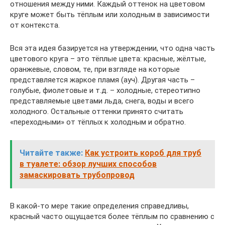
отношения между ними. Каждый оттенок на цветовом
круге может быть тёплым или холодным в зависимости
от контекста.
Вся эта идея базируется на утверждении, что одна часть
цветового круга – это тёплые цвета: красные, жёлтые,
оранжевые, словом, те, при взгляде на которые
представляется жаркое пламя (ауч). Другая часть –
голубые, фиолетовые и т.д. – холодные, стереотипно
представляемые цветами льда, снега, воды и всего
холодного. Остальные оттенки принято считать
«переходными» от тёплых к холодным и обратно.
Читайте также:
Как устроить короб для труб
в туалете: обзор лучших способов
замаскировать трубопровод
В какой-то мере такие определения справедливы,
красный часто ощущается более тёплым по сравнению с