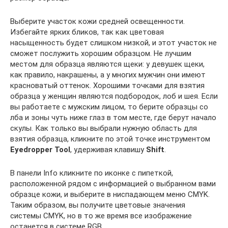
Выберите участок кожи средней освещенности.
Избегайте ярких бликов, так как цветовая
насыщенность будет слишком низкой, и этот участок не
сможет послужить хорошим образцом. Не лучшим
местом для образца являются щеки: у девушек щеки,
как правило, накрашены, а у многих мужчин они имеют
красноватый оттенок. Хорошими точками для взятия
образца у женщин являются подбородок, лоб и шея. Если
вы работаете с мужским лицом, то берите образцы со
лба и зоны чуть ниже глаз в том месте, где берут начало
скулы. Как только вы выбрали нужную область для
взятия образца, кликните по этой точке инструментом
Eyedropper Tool
, удерживая клавишу
Shift
.
В панели Info кликните по иконке с пипеткой,
расположенной рядом с информацией о выбранном вами
образце кожи, и выберите в ниспадающем меню CMYK.
Таким образом, вы получите цветовые значения
системы CMYK, но в то же время все изображение
останется в системе RGB.