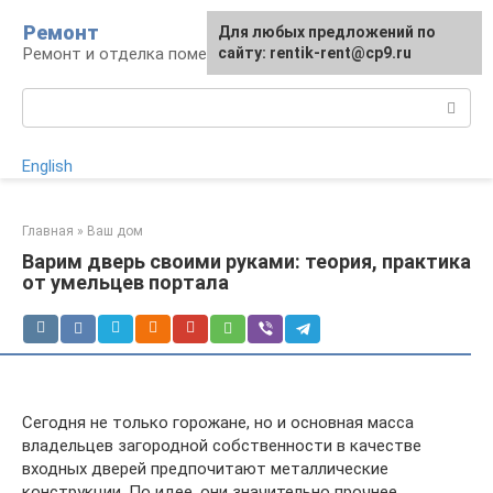
Перейти
Ремонт
Для любых предложений по
к
Ремонт и отделка помещений
сайту: rentik-rent@cp9.ru
контенту
Поиск:
English
Главная
»
Ваш дом
Варим дверь своими руками: теория, практика
от умельцев портала
Сегодня не только горожане, но и основная масса
владельцев загородной собственности в качестве
входных дверей предпочитают металлические
конструкции. По идее, они значительно прочнее,