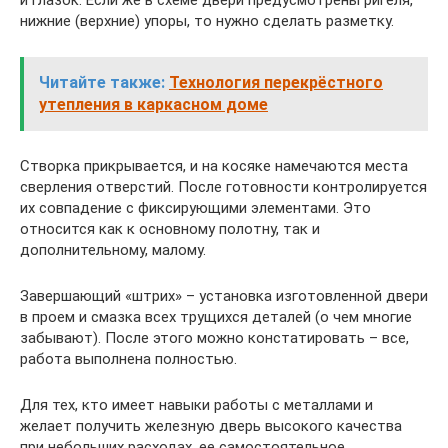
и глазок. Если же в схеме двери предусмотрены ригеля,
нижние (верхние) упоры, то нужно сделать разметку.
Читайте также:
Технология перекрёстного
утепления в каркасном доме
Створка прикрывается, и на косяке намечаются места
сверления отверстий. После готовности контролируется
их совпадение с фиксирующими элементами. Это
относится как к основному полотну, так и
дополнительному, малому.
Завершающий «штрих» – установка изготовленной двери
в проем и смазка всех трущихся деталей (о чем многие
забывают). После этого можно констатировать – все,
работа выполнена полностью.
Для тех, кто имеет навыки работы с металлами и
желает получить железную дверь высокого качества
при небольших расходах, ее самостоятельное