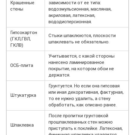
Крашенные
зависимости от ее типа:
стены
водоэмульсионная, масляная,
акриловая, латексная,
вододисперсионная.
Гипсокартон
Стыки шпаклюются, плоскости
(ГКЛ,ГВЛ,
шпаклевать не обязательно.
ГКЛВ)
Учитывается, с какой стороны
нанесено ламинированное
ОСБ-плита
покрытие, на котором обои не
держатся.
Грунтуется. Но если она гипсовая
или иная декоративная, фактурная,
Штукатурка
то ее нужно удалить, а стену
обработать, как описано ранее.
После пропитки грунтовкой
прошпаклеванных стен можно
Шпаклевка
приступать к поклейке. Латексная,
финишная шпаклевка удаляется.