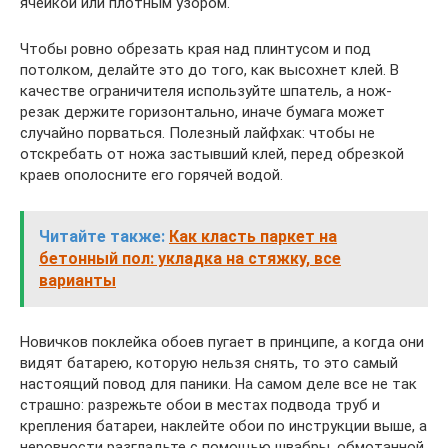
ячейкой или плотным узором.
Чтобы ровно обрезать края над плинтусом и под
потолком, делайте это до того, как высохнет клей. В
качестве ограничителя используйте шпатель, а нож-
резак держите горизонтально, иначе бумага может
случайно порваться. Полезный лайфхак: чтобы не
отскребать от ножа застывший клей, перед обрезкой
краев ополосните его горячей водой.
Читайте также:
Как класть паркет на
бетонный пол: укладка на стяжку, все
варианты
Новичков поклейка обоев пугает в принципе, а когда они
видят батарею, которую нельзя снять, то это самый
настоящий повод для паники. На самом деле все не так
страшно: разрежьте обои в местах подвода труб и
крепления батареи, наклейте обои по инструкции выше, а
неровности разгладьте с помощью швабры, обмотанной