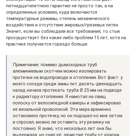
пятнадцатилетнюю гарантию не просто так, а на
определенных условиях, куда включаются
температурные режимы, степень механического
воздействия и отсутствие жировых/грязевых пятен.
Значит, если вы соблюдали все требования, то стык
просуществует без каких-либо проблем 15 лет, хотя на
практике получается гораздо больше.
Примечание: помимо дымоходных труб
алюминиевым скотчем можно изолировать
протечки на водопроводе и отоплении. Вот факт: у
моего соседа среди зимы лет десять-двенадцать
назад начала протекать труба Ø 25 мм на подводе
к радиатору отопления. Я намотал на свищ
полоску от велосипедной камеры и зафиксировал
её вязальной проволокой. Эта мера временно
остановило протечку, но он подошел ко мне летом
и спросил, можно ли оставить эту резинку на
постоянно. Я знаю, что несколько лет она бы
выдержала, но снял её, зачистил трубу от краски,